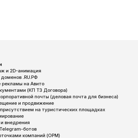
и
ж и 2D-анимация
 доменов .RU.РФ
 рекламы на Авито
окументами (КП ТЗ Договора)
орпоративной почты (деловая почта для бизнеса)
мещение и продвижение
 присутствием на туристических площадках
мирование
 и внедрения
 Telegram-ботов
арточками компаний (ОРМ)