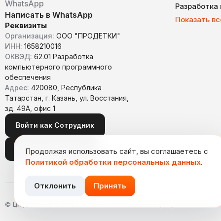
WhatsApp
Разработка
Написать в WhatsApp
Показать вс
Реквизиты
Организация:
ООО "ПРОДЕТКИ"
ИНН:
1658210016
ОКВЭД:
62.01 Разработка
компьютерного программного
обеспечения
Адрес:
420080, Республика
Татарстан, г. Казань, ул. Восстания,
зд. 49А, офис 1
Войти как Сотрудник
Войти как Заказчик
Продолжая использовать сайт, вы соглашаетесь с
Политикой обработки персональных данных
.
Отклонить
Принять
© Цифровое агентство insite — поставщик веб-услуг