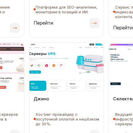
ления
Платформа для SEO-аналитики,
Сервис п
м и
мониторинга позиций и ИИ.
индексац
контента.
Перейти
Перейти
Джино
Селекте
 серверов
Хостинг-провайдер с
Ведущий 
ов в
посуточной оплатой и кешбэком
инфрастр
до 30%.
серверы