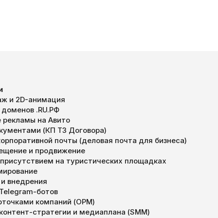
и
ж и 2D-анимация
 доменов .RU.РФ
 рекламы на Авито
окументами (КП ТЗ Договора)
орпоративной почты (деловая почта для бизнеса)
мещение и продвижение
 присутствием на туристических площадках
мирование
 и внедрения
 Telegram-ботов
арточками компаний (ОРМ)
 контент-стратегии и медиаплана (SMM)