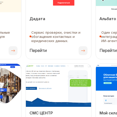
Дадата
Альбато
альные
Сервис проверки, очистки и
Один сер
для
обогащения контактных и
интеграц
юридических данных.
ИИ-агент
Перейти
Перейти
СМС ЦЕНТР
Мой скл