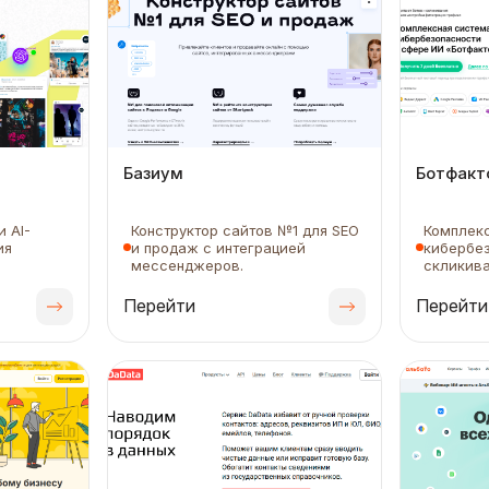
Базиум
Ботфакт
 AI-
Конструктор сайтов №1 для SEO
Комплек
ия
и продаж с интеграцией
кибербез
мессенджеров.
скликива
Перейти
Перейти