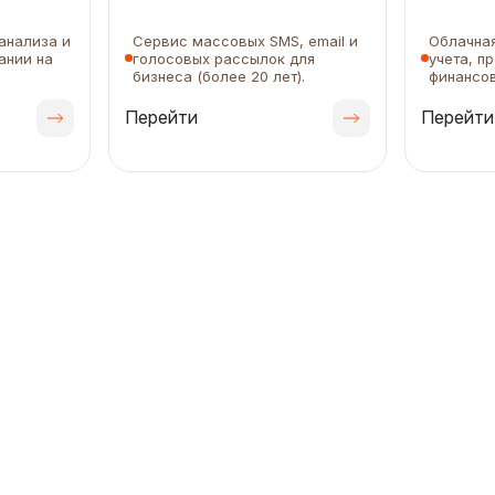
анализа и
Сервис массовых SMS, email и
Облачная
ании на
голосовых рассылок для
учета, п
бизнеса (более 20 лет).
финансов
Перейти
Перейти