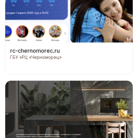
rc-chernomorec.ru
ГБУ «РЦ «Черноморец»