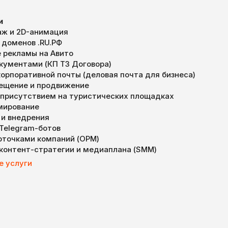
и
ж и 2D-анимация
 доменов .RU.РФ
 рекламы на Авито
окументами (КП ТЗ Договора)
орпоративной почты (деловая почта для бизнеса)
мещение и продвижение
 присутствием на туристических площадках
мирование
 и внедрения
 Telegram-ботов
арточками компаний (ОРМ)
 контент-стратегии и медиаплана (SMM)
е услуги