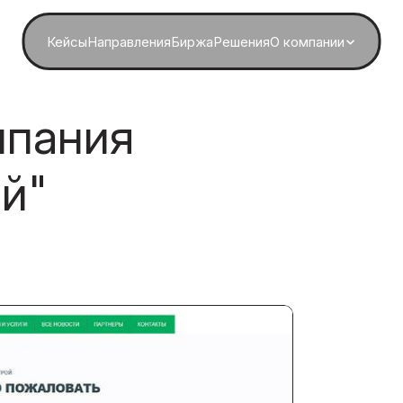
Кейсы
Направления
Биржа
Решения
О компании
мпания
й"