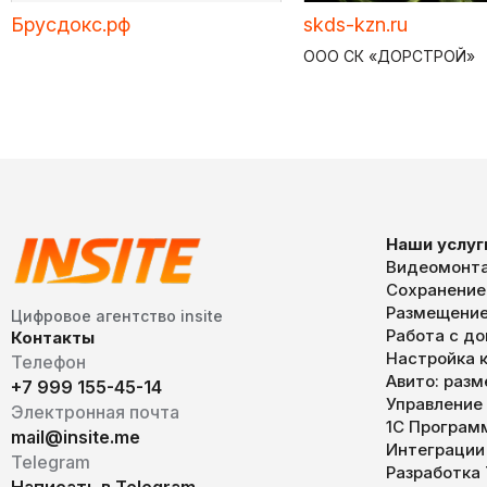
Брусдокс.рф
skds-kzn.ru
ООО СК «ДОРСТРОЙ»
Наши услуг
Видеомонта
Сохранение
Размещение
Цифровое агентство insite
Работа с д
Контакты
Настройка к
Телефон
Авито: раз
+7 999 155-45-14
Управление
Электронная почта
1С Програм
mail@insite.me
Интеграции
Telegram
Разработка
Написать в Telegram