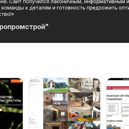
не. Сайт получился лаконичным, информативным 
 команды к деталям и готовность предложить опт
ство!»
гропромстрой"