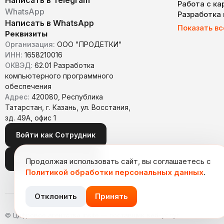
Работа с к
WhatsApp
Разработка
Написать в WhatsApp
Показать вс
Реквизиты
Организация:
ООО "ПРОДЕТКИ"
ИНН:
1658210016
ОКВЭД:
62.01 Разработка
компьютерного программного
обеспечения
Адрес:
420080, Республика
Татарстан, г. Казань, ул. Восстания,
зд. 49А, офис 1
Войти как Сотрудник
Войти как Заказчик
Продолжая использовать сайт, вы соглашаетесь с
Политикой обработки персональных данных
.
Отклонить
Принять
© Цифровое агентство insite — поставщик веб-услуг