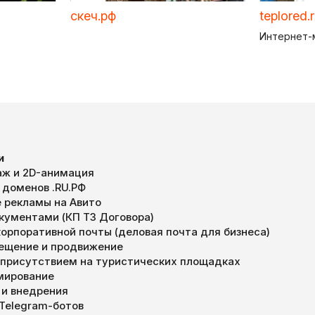
скеч.рф
teplored.
Интернет-
и
ж и 2D-анимация
 доменов .RU.РФ
 рекламы на Авито
окументами (КП ТЗ Договора)
орпоративной почты (деловая почта для бизнеса)
мещение и продвижение
 присутствием на туристических площадках
мирование
 и внедрения
 Telegram-ботов