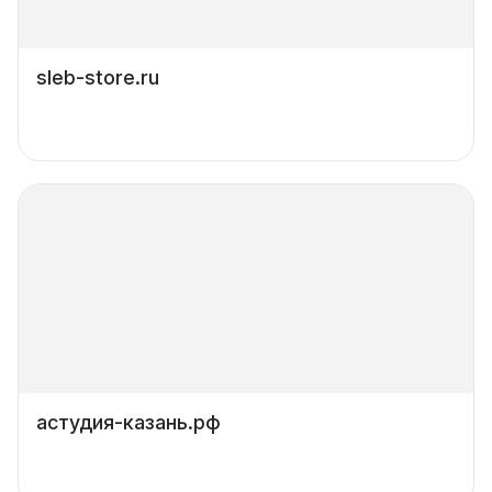
sleb-store.ru
астудия-казань.рф