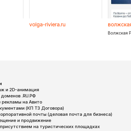
volga-riviera.ru
волжская
Волжская 
и
ж и 2D-анимация
 доменов .RU.РФ
 рекламы на Авито
окументами (КП ТЗ Договора)
орпоративной почты (деловая почта для бизнеса)
мещение и продвижение
 присутствием на туристических площадках