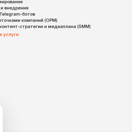
мирование
 и внедрения
 Telegram-ботов
арточками компаний (ОРМ)
 контент-стратегии и медиаплана (SMM)
е услуги