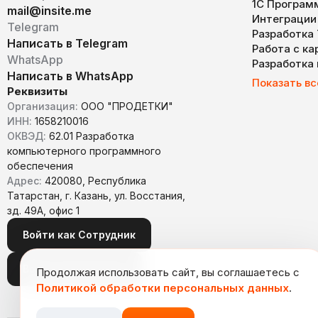
1С Програм
mail@insite.me
Интеграции
Telegram
Разработка
Написать в Telegram
Работа с к
WhatsApp
Разработка
Написать в WhatsApp
Показать вс
Реквизиты
Организация:
ООО "ПРОДЕТКИ"
ИНН:
1658210016
ОКВЭД:
62.01 Разработка
компьютерного программного
обеспечения
Адрес:
420080, Республика
Татарстан, г. Казань, ул. Восстания,
зд. 49А, офис 1
Войти как Сотрудник
Войти как Заказчик
Продолжая использовать сайт, вы соглашаетесь с
Политикой обработки персональных данных
.