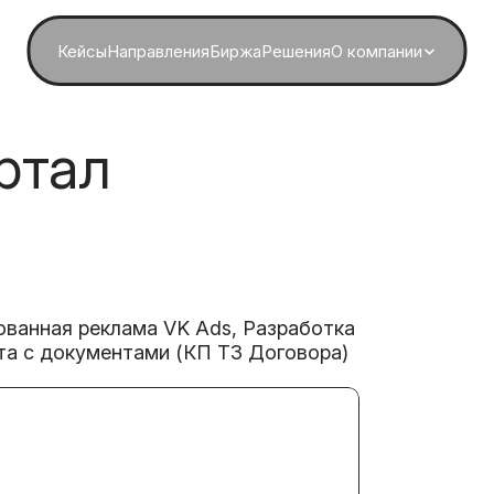
Кейсы
Направления
Биржа
Решения
О компании
ртал
ованная реклама VK Ads, Разработка
та с документами (КП ТЗ Договора)