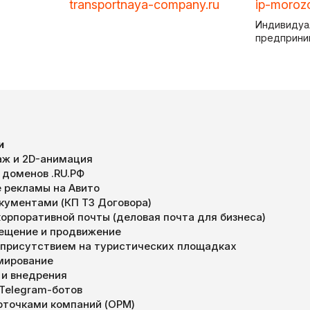
transportnaya-company.ru
ip-moroz
Индивидуа
предприни
и
ж и 2D-анимация
 доменов .RU.РФ
 рекламы на Авито
окументами (КП ТЗ Договора)
орпоративной почты (деловая почта для бизнеса)
мещение и продвижение
 присутствием на туристических площадках
мирование
 и внедрения
 Telegram-ботов
арточками компаний (ОРМ)