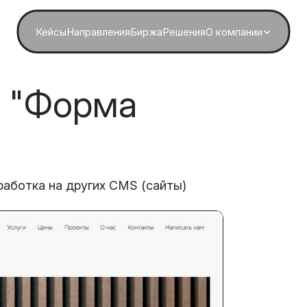
Кейсы
Направления
Биржа
Решения
О компании
о "Форма
работка на других CMS (сайты)