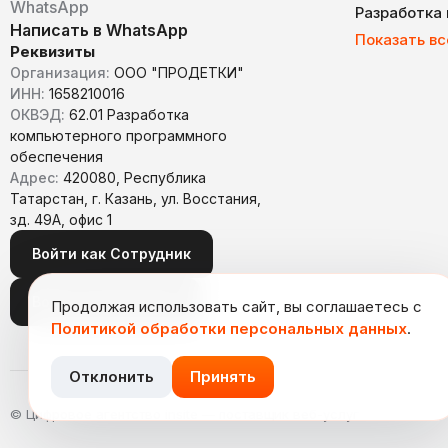
WhatsApp
Разработка
Написать в WhatsApp
Показать вс
Реквизиты
Организация:
ООО "ПРОДЕТКИ"
ИНН:
1658210016
ОКВЭД:
62.01 Разработка
компьютерного программного
обеспечения
Адрес:
420080, Республика
Татарстан, г. Казань, ул. Восстания,
зд. 49А, офис 1
Войти как Сотрудник
Войти как Заказчик
Продолжая использовать сайт, вы соглашаетесь с
Политикой обработки персональных данных
.
Отклонить
Принять
© Цифровое агентство insite — поставщик веб-услуг