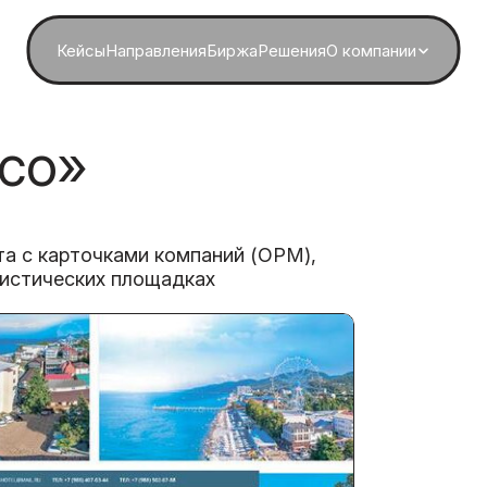
Кейсы
Направления
Биржа
Решения
О компании
со»
та с карточками компаний (ОРМ),
ристических площадках