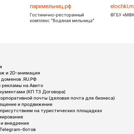
паркмельниц.рф
elochki.mi
Гостинично-ресторанный
ФГБУ «МФК
комплекс "Водяная мельница"
и
ж и 2D-анимация
 доменов .RU.РФ
 рекламы на Авито
окументами (КП ТЗ Договора)
орпоративной почты (деловая почта для бизнеса)
мещение и продвижение
 присутствием на туристических площадках
мирование
 и внедрения
 Telegram-ботов