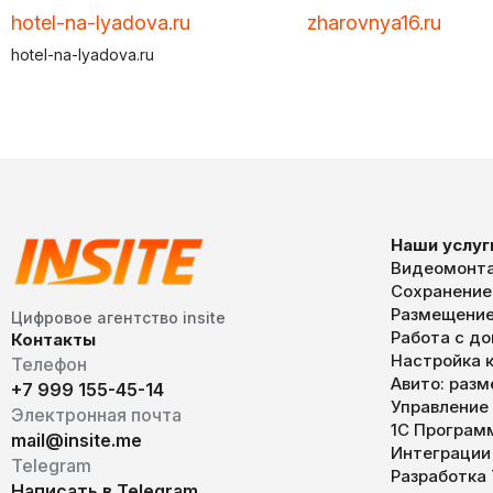
hotel-na-lyadova.ru
zharovnya16.ru
hotel-na-lyadova.ru
Наши услуг
Видеомонта
Сохранение
Размещение
Цифровое агентство insite
Работа с д
Контакты
Настройка к
Телефон
Авито: раз
+7 999 155-45-14
Управление
Электронная почта
1С Програм
mail@insite.me
Интеграции
Telegram
Разработка
Написать в Telegram