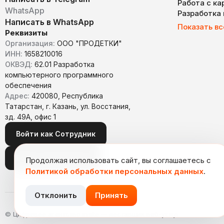
Работа с к
WhatsApp
Разработка
Написать в WhatsApp
Показать вс
Реквизиты
Организация:
ООО "ПРОДЕТКИ"
ИНН:
1658210016
ОКВЭД:
62.01 Разработка
компьютерного программного
обеспечения
Адрес:
420080, Республика
Татарстан, г. Казань, ул. Восстания,
зд. 49А, офис 1
Войти как Сотрудник
Войти как Заказчик
Продолжая использовать сайт, вы соглашаетесь с
Политикой обработки персональных данных
.
Отклонить
Принять
© Цифровое агентство insite — поставщик веб-услуг