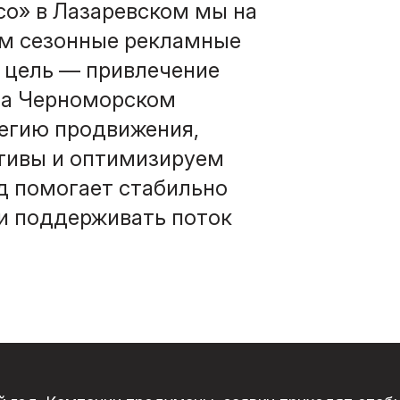
со» в Лазаревском мы на
ем сезонные рекламные
я цель — привлечение
на Черноморском
егию продвижения,
тивы и оптимизируем
од помогает стабильно
 и поддерживать поток