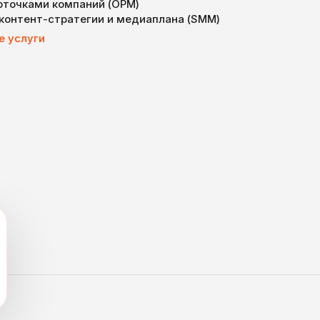
арточками компаний (ОРМ)
 контент-стратегии и медиаплана (SMM)
е услуги