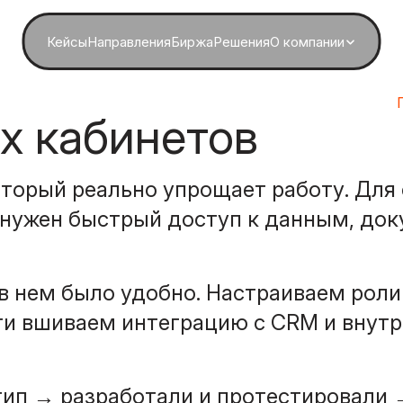
Кейсы
Направления
Биржа
Решения
О компании
х кабинетов
оторый реально упрощает работу. Для 
у нужен быстрый доступ к данным, до
 нем было удобно. Настраиваем роли 
ти вшиваем интеграцию с CRM и внут
ип → разработали и протестировали →