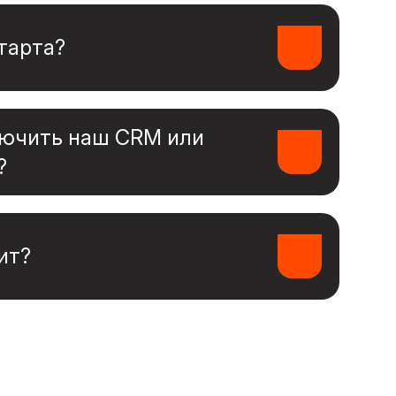
руем заранее.
тарта?
кто будет пользоваться
нкции важны, как сейчас устроен
ючить наш CRM или
?
теграции с CRM, ERP и
ами — чтобы всё работало как
ит?
логики, количества ролей и
сть рассчитываем после