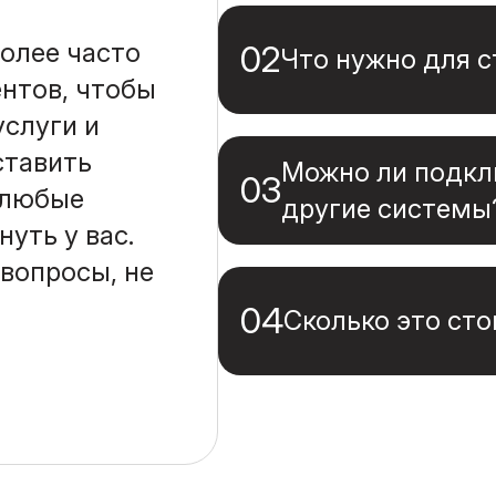
задач. Сроки фикси
олее часто
02
Что нужно для с
нтов, чтобы
слуги и
Нужна информация: 
кабинетом, какие фу
ставить
Можно ли подкл
процесс.
03
 любые
другие системы
уть у вас.
Да. Настраиваем ин
 вопросы, не
внутренними сервис
единое целое.
04
Сколько это сто
Зависит от объёма, 
интеграций. Стоимо
обсуждения задачи.