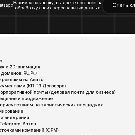
Нажимая на кнопку, вы даете согласие на
Стать к
atsapp
обработку своих персональных данных.
и
ж и 2D-анимация
 доменов .RU.РФ
 рекламы на Авито
окументами (КП ТЗ Договора)
орпоративной почты (деловая почта для бизнеса)
мещение и продвижение
 присутствием на туристических площадках
мирование
 и внедрения
 Telegram-ботов
арточками компаний (ОРМ)