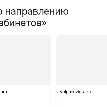
о направлению
абинетов»
.com
volga-riviera.ru